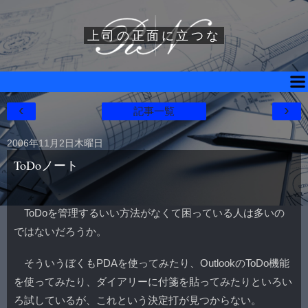
上司の正面に立つな
‹
›
記事一覧
2006年11月2日木曜日
ToDoノート
ToDoを管理するいい方法がなくて困っている人は多いの
ではないだろうか。
そういうぼくもPDAを使ってみたり、OutlookのToDo機能
を使ってみたり、ダイアリーに付箋を貼ってみたりといろい
ろ試しているが、これという決定打が見つからない。